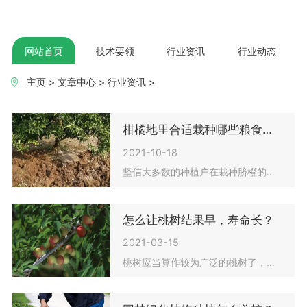
网站首页
技术要领
行业资讯
行业动态
主页
>
文章中心
>
行业资讯
>
柑橘地里合适栽种哪些粮食作物
2021-10-18
坚信大多数的种植户在栽种脐橙的情况下，假如有效的栽植相对密度，便会使地里的间隙留出非常大的室内空间，此刻如果不栽种一些粮食作物得话，便会使一些恶变的野草迅速的生长
怎么让桃树结果早，寿命长？
2021-03-15
桃树应当算作较为广泛的桃树了，不但种植总面积大，种植范畴也广，归属于一种通俗性的桃树，由南到北都能够种植，不象荔技、青芒、柑桔、香蕉苹果等桃树，只适合在南方地区栽种。在桃树的种植中，一直有“桃三杏四梨五年”的叫法，换句话说种植桃树，要进到开