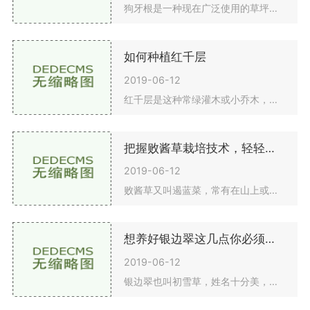
狗牙根是一种现在广泛使用的草坪植物。它的绿化和实用价值很高，生存能力极强，所以越来越多的地方会选择它来种植草坪。种植狗牙根并不难。如果你把这四个步骤做好，草坪会长得平稳而有力。一.土地选择和准备栽种狗牙根要挑选在地形平整、排水管道优良的地区
如何种植红千层
2019-06-12
红千层是这种常绿灌木或小乔木，大部分人也许不了解这类绿色植物，它的叶片四季常青，花瓣样子为麦穗状，花型为艳丽的鲜红色，十分美观大方，合适在院落园林景观栽种，能非常好的净化环境。这种植物怎么种呢？接下来，让我们看看细节。一、栽种时间红千层喜爱
把握败酱草栽培技术，轻轻松松开展养植
2019-06-12
败酱草又叫遏蓝菜，常有在山上或是道旁，在中国遍布非常普遍，这类绿色植物的拥有很高的功效与作用，可以清热去火，因此都是很最该栽种的。然后，要种植败酱，必须掌握一定的方法和技巧，以使植物顺利生长。一、整地败酱草针对土壤层规定不高，通常的土壤层都
想养好银边翠这几点你必须注意
2019-06-12
银边翠也叫初雪草，姓名十分美，是种一年生木本植物，原产地自北美洲，在我国引入以后在许多地区常有栽种。银边翠是观赏性类绿色植物，适合栽种在花圃花境，它有许多的发枝，叶片非常与众不同，周边整圈为银色，有较强的观赏价值。那么，银边龟的繁殖方法是什