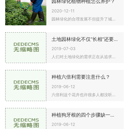
园林绿化植物种植怎么养护？
2020-12-11
园林绿化的合理发展不但提升了城市绿化的观赏价值内函，也对管理方面明确提出了各个方面的技术标准。另外，必须将技术性与园林绿化相统一，高度重视多样化技术性于具体发展趋势的运用，从而促进栽培技术能协同系统技术性合理提升，实现绿色植物对自然环境、绿
土地园林绿化不仅“长相”还要使用价值
2019-07-03
人们对土地绿化的需求正在从追求绿化、着色、美化的“色彩价值”上升到追求生态、功能和文化价值。近日，浙江省林业厅发言人兼副厅长杨友平在录制浙江广电集团“林业欢迎发言人”时表示。中国园林网8月15日电:人们对土地绿化的需求正在从追求绿化、着色和
种植六倍利需要注意什么？
2019-06-12
六倍利这个花卉也许很多人都没听说过，其实并不稀奇。桔梗科植物，经常在花坛里种植用于装饰，花型花色很漂亮，开花非常繁茂，可以在家栽培，盆栽，悬挂，非常美丽。那在栽种六倍利时，必须特别注意些什么？一，土壤六倍利喜爱松散茂密的土壤层，而且排水管道
种植狗牙根的四个步骤缺一不可
2019-06-12